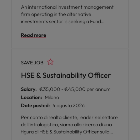
An international investment management
firm operating in the alternative
investments sector is seeking a Fund
Controller – Technical Solutions to join its
Read more
Finance & Operations team.
SAVE JOB
HSE & Sustainability Officer
Salary:
€35,000 - €45,000 per annum
Location:
Milano
Date posted:
4 agosto 2026
Per conto di realtà cliente, leader nel settore
dell’intralogistica, siamo alla ricerca di una
figura di HSE & Sustainability Officer sulla
sede di Rosate (MI).