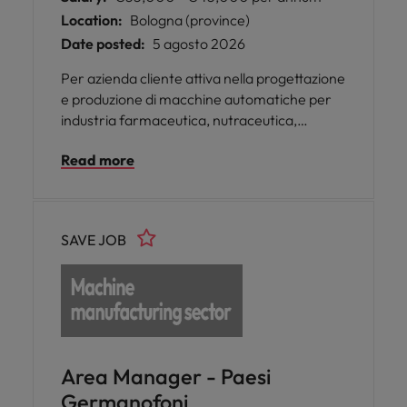
Location:
Bologna (province)
Date posted:
5 agosto 2026
Per azienda cliente attiva nella progettazione
e produzione di macchine automatiche per
industria farmaceutica, nutraceutica,
cosmetica e food, si ricerca un progettista
Read more
elettrico che lavorerà presso la loro sede sita
a Pianoro (BO).
SAVE JOB
Area Manager - Paesi
Germanofoni