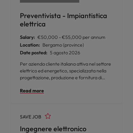
Preventivista - Impiantistica
elettrica
Salary:
€50,000 - €55,000 per annum
Location:
Bergamo (province)
Date posted:
5 agosto 2026
Per azienda cliente italiana attiva nel settore
elettrico ed energetico, specializzata nella
progettazione, produzione e fornitura di
apparecchiature per la distribuzione
Read more
dell’elettricità, si ricerca un/una Preventivista
da inserire presso la sede di Calusco D'Adda
(BG).
SAVE JOB
Ingegnere elettronico