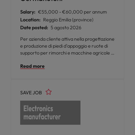
Salary:
€55,000 - €60,000 per annum
Location:
Reggio Emilia (province)
Date posted:
5 agosto 2026
Per azienda cliente attiva nella progettazione
e produzione di piedi d'appoggio e ruote di
supporto per rimorchi e macchine agricole o
industriali si ricerca una figura di Sales
Read more
Export/Area Manager.
SAVE JOB