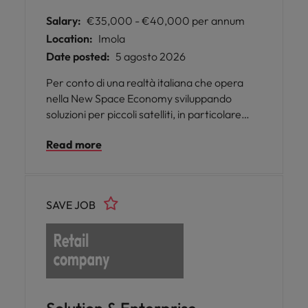
Salary:
€35,000 - €40,000 per annum
Location:
Imola
Date posted:
5 agosto 2026
Per conto di una realtà italiana che opera
nella New Space Economy sviluppando
soluzioni per piccoli satelliti, in particolare
nanosatelliti e CubeSat, siamo alla ricerca di
Read more
un Ingegnere Elettronico.
SAVE JOB