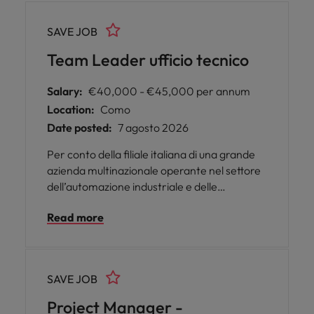
Malesia
Vietnam
SAVE JOB
Team Leader ufficio tecnico
Salary:
€40,000 - €45,000 per annum
Location:
Como
Date posted:
7 agosto 2026
Per conto della filiale italiana di una grande
azienda multinazionale operante nel settore
dell’automazione industriale e delle
tecnologie per la meccatronica, siamo alla
Read more
ricerca di una figura di Team Leader ufficio
tecnico, che coordini il team tecnico e
supporti lo sviluppo delle attività progettuali,
garantendo qualità, efficienza e rispetto delle
SAVE JOB
tempistiche.
Project Manager -