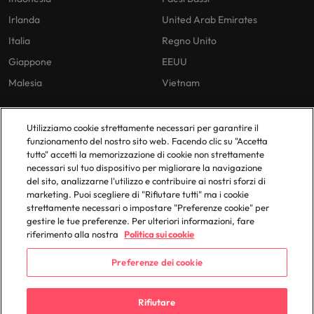
Irlanda
United Arab Emirates
Italia
Regno Unito
Giappone
EEUU
Malesia
Vietnam
Utilizziamo cookie strettamente necessari per garantire il
Le nostre Policies
Uffici in Italia
funzionamento del nostro sito web. Facendo clic su "Accetta
tutto" accetti la memorizzazione di cookie non strettamente
Privacy Policy
Milano
necessari sul tuo dispositivo per migliorare la navigazione
Cookies Policy
del sito, analizzarne l'utilizzo e contribuire ai nostri sforzi di
marketing. Puoi scegliere di "Rifiutare tutti" ma i cookie
Policy Library
strettamente necessari o impostare "Preferenze cookie" per
gestire le tue preferenze. Per ulteriori informazioni, fare
riferimento alla nostra
Politica sui cookie
Preferenze dei cookie
© 2025 Robert Walters Plc. All Rights Reserved.
Rifiutare