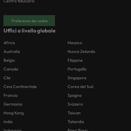
Centro fiduciario
Preferenze dei cookie
Uffici a livello globale
Africa
Messico
Australia
Nuova Zelanda
Belgio
Filippine
Canada
Portogallo
Cile
Singapore
Cina Continentale
Corea del Sud
Francia
Spagna
Germania
Svizzera
Hong Kong
Taiwan
India
Tailandia
Indonesia
Paesi Bassi