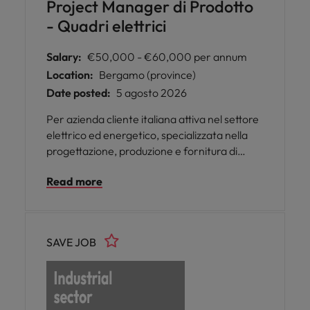
Project Manager di Prodotto
- Quadri elettrici
Salary:
€50,000 - €60,000 per annum
Location:
Bergamo (province)
Date posted:
5 agosto 2026
Per azienda cliente italiana attiva nel settore
elettrico ed energetico, specializzata nella
progettazione, produzione e fornitura di
apparecchiature per la distribuzione
Read more
dell’elettricità, si ricerca un Project Manager
di prodotto da inserire presso la sede di
Bonate Sotto (BG).
SAVE JOB