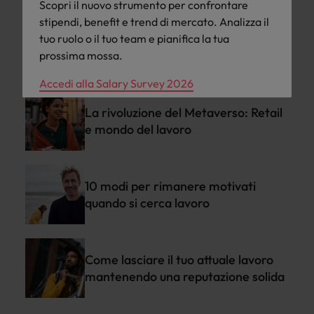
Scopri il nuovo strumento per confrontare
stipendi, benefit e trend di mercato. Analizza il
Aumento retributivo medio del 30%
tuo ruolo o il tuo team e pianifica la tua
per i candidati dell'ambito Sales
prossima mossa.
Accedi alla Salary Survey 2026
La rivoluzione del Metaverso: Retail
e mondo del lavoro
10 modi per rimanere motivati
quando si cerca lavoro
Come lasciare il tuo attuale lavoro
mantenendo una reputazione solida