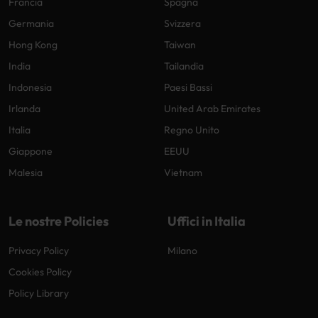
Francia
Spagna
Germania
Svizzera
Hong Kong
Taiwan
India
Tailandia
Indonesia
Paesi Bassi
Irlanda
United Arab Emirates
Italia
Regno Unito
Giappone
EEUU
Malesia
Vietnam
Le nostre Policies
Uffici in Italia
Privacy Policy
Milano
Cookies Policy
Policy Library