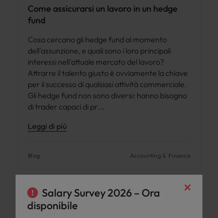
Come assicurarsi un lavoro in un hedge
fund
Cosa cercano gli hedge fund al momento
dell'assunzione, e quali sono i loro principali
interessi nell'attuale mercato del lavoro?
Attrarre il talento giusto è ovviamente la chiave
per il successo di qualsiasi attività commerciale.
Gli hedge fund non sono diversi: hanno bisogno
di trader capaci di pr
Leggi di più
Blog
Accounting & Finance
×
Salary Survey 2026 – Ora
Consigli di Carriera
disponibile
Vedi di più