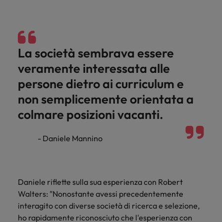
Canada
Portogallo
contatto
Scopri di più
Scopri di più
globale sulle
con i nostri
Singapore
retribuzioni.
Cile
Singapore
esperti del
settore per
Sud Corea
Cina
Sud Corea
discutere
La società sembrava essere
delle
Spagna
veramente interessata alle
Francia
Spagna
dinamiche
Svizzera
e delle
persone dietro ai curriculum e
Germania
Svizzera
opportunità
Lavora con noi
non semplicemente orientata a
Taiwan
nel
Hong Kong
Taiwan
mercato
colmare posizioni vacanti.
Consulta le nostre offerte di lavoro
Thailandia
del lavoro.
Talent Trends 2025
interne
India
Thailandia
Paesi Bassi
- Daniele Mannino
Leggi il nostro articolo
Scopri di più
Indonesia
Paesi Bassi
Emirati Arabi
Scopri di più
Irlanda
Emirati Arabi
UK
Daniele riflette sulla sua esperienza con Robert
Stati Uniti
Italia
Walters: "Nonostante avessi precedentemente
UK
interagito con diverse società di ricerca e selezione,
Vietnam
Giappone
Stati Uniti
ho rapidamente riconosciuto che l'esperienza con