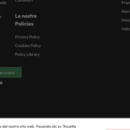
Candidati
elle
Fran
o
Ger
Le nostre
o
Hon
Policies
Indi
Privacy Policy
Cookies Policy
Policy Library
ei cookie
ia
© 2025 Robert Walters Plc. All Rights Reserved.
 del nostro sito web. Facendo clic su "Accetta