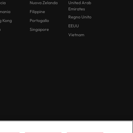
cia
Nuova Zelanda
United Arab
Emirates
mania
Filippine
Regno Unito
g Kong
Portogallo
EEUU
a
Singapore
Vietnam