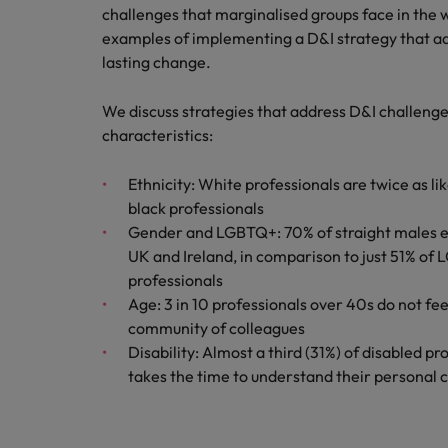
challenges that marginalised groups face in the 
examples of implementing a D&I strategy that ad
Cina
lasting change.
Francia
We discuss strategies that address D&I challeng
Germania
Lavora con noi
characteristics:
Talent Trends 2025
Consulta le nostre offerte di lavoro
Hong Kong
Ethnicity: White professionals are twice as l
interne
Leggi il nostro articolo
black professionals
India
Gender and LGBTQ+: 70% of straight males ea
Scopri di più
Scopri di più
UK and Ireland, in comparison to just 51% o
Indonesia
professionals
Irlanda
Age: 3 in 10 professionals over 40s do not fee
community of colleagues
Italia
Disability: Almost a third (31%) of disabled p
takes the time to understand their personal 
Giappone
Malesia