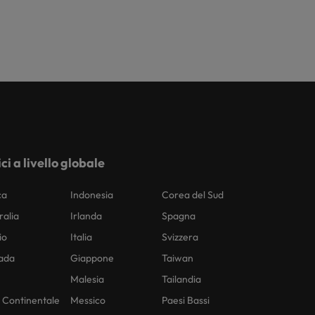
ici a livello globale
ca
Indonesia
Corea del Sud
ralia
Irlanda
Spagna
io
Italia
Svizzera
ada
Giappone
Taiwan
Malesia
Tailandia
 Continentale
Messico
Paesi Bassi