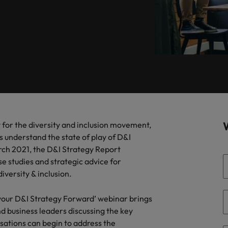
e.
assunzione nel tuo settore grazie 
Ricerca personale a tempo 
 contatto con i nostri esperti del
Germania
Fil
irti una consulenza pofessionale, puntuale e trasparente.
nostra indagine globale sulle retr
per discutere delle dinamiche e
Hong Kong
Po
portunità nel mercato del lavoro.
India
Si
Sviluppo del talento
 for the diversity and inclusion movement,
s understand the state of play of D&I
Messico
rch 2021, the D&I Strategy Report
ase studies and strategic advice for
Nuova Zelanda
versity & inclusion.
Filippine
 your D&I Strategy Forward’ webinar brings
Portogallo
d business leaders discussing the key
sations can begin to address the
Singapore