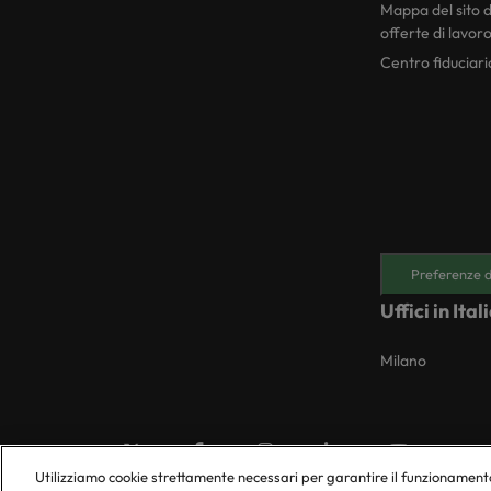
Mappa del sito d
offerte di lavor
Centro fiduciari
Preferenze d
Uffici in Ital
Milano
Utilizziamo cookie strettamente necessari per garantire il funzionamento