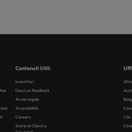
Contenuti Utili
Uff
Investitori
Afri
tise
Dacci un feedback
Aust
Avviso legale
Belg
presa
Accessibilità
Can
ti
Careers
Cile
Storie di Clienti e
Cina