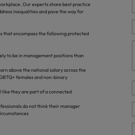
workplace. Our experts share best practice
dress inequalities and pave the way for
Sud Corea
Spagna
es that encompass the following protected
Svizzera
Taiwan
ikely to be in management positions than
Thailandia
rn above the national salary across the
f LGBTQ+ females and non-binary
Paesi Bassi
Emirati Arabi
l like they are part of a connected
UK
rofessionals do not think their manager
circumstances​
Stati Uniti
Vietnam