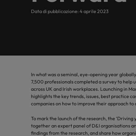
Contattaci
Middle & top management
tendenz
Entra in
Scopri di più
E-guides
Attivi a livello nazionale e internazionale possiamo garant
Data di pubblicazione: 4 aprile 2023
Indagine sulle Retribuzioni
settore 
Sales & Marketing
Executive search
delle op
Contattaci
La Nostra Storia
Consigli di Carriera
Talent advisory
La nostra sede
Le storie de nostri clienti e candidati
Podcasts
Market intelligence
Milano
Outsourcing
Equity, Diversity & Inclusion
Consigli di Assunzione
I nostri uffici
In what was a seminal, eye-opening year globally
Processo di outsourcing
Investitori
Webinars
7,500 professionals completed a survey to help u
Africa
across UK and Irish workplaces. Launching in Ma
Consigli di Carriera
highlights the key trends, issues, best practice c
Australia
Sala Stampa
La rivoluzione del Metaverso
Indagine sulle Retribuzioni
companies on how to improve their approach to di
Ti guidiamo durante tutto il tuo
Belgio
percorso professionale.
Leggi il nostro articolo
To mark the launch of the research, the ‘Driving
Canada
Scopri di più
Scopri di più
together an expert panel of D&I organisations an
findings from the research, and share how organi
Cile