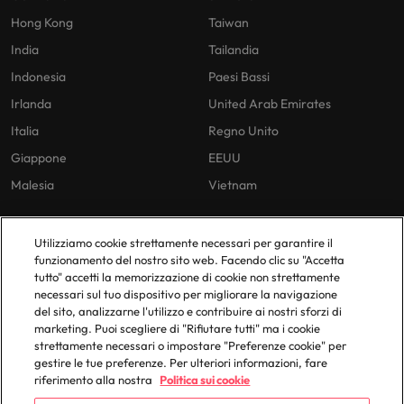
Hong Kong
Taiwan
India
Tailandia
Indonesia
Paesi Bassi
Irlanda
United Arab Emirates
Italia
Regno Unito
Giappone
EEUU
Malesia
Vietnam
Utilizziamo cookie strettamente necessari per garantire il
Le nostre Policies
Uffici in Italia
funzionamento del nostro sito web. Facendo clic su "Accetta
tutto" accetti la memorizzazione di cookie non strettamente
Privacy Policy
Milano
necessari sul tuo dispositivo per migliorare la navigazione
Cookies Policy
del sito, analizzarne l'utilizzo e contribuire ai nostri sforzi di
marketing. Puoi scegliere di "Rifiutare tutti" ma i cookie
Policy Library
strettamente necessari o impostare "Preferenze cookie" per
gestire le tue preferenze. Per ulteriori informazioni, fare
riferimento alla nostra
Politica sui cookie