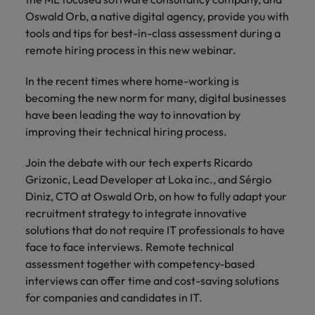
Canada
Portogallo
contatto
Scopri di più
Scopri di più
globale sulle
Oswald Orb, a native digital agency, provide you with
con i nostri
Singapore
retribuzioni.
Cile
tools and tips for best-in-class assessment during a
Singapore
esperti del
remote hiring process in this new webinar.
settore per
Sud Corea
Cina
Sud Corea
discutere
In the recent times where home-working is
delle
Spagna
Francia
Spagna
dinamiche
becoming the new norm for many, digital businesses
Svizzera
e delle
have been leading the way to innovation by
Germania
Svizzera
opportunità
improving their technical hiring process.
Lavora con noi
Taiwan
nel
Hong Kong
Taiwan
mercato
Join the debate with our tech experts Ricardo
Consulta le nostre offerte di lavoro
Thailandia
del lavoro.
Talent Trends 2025
interne
Grizonic, Lead Developer at Loka inc., and Sérgio
India
Thailandia
Paesi Bassi
Diniz, CTO at Oswald Orb, on how to fully adapt your
Leggi il nostro articolo
Scopri di più
recruitment strategy to integrate innovative
Indonesia
Paesi Bassi
Emirati Arabi
solutions that do not require IT professionals to have
Scopri di più
Irlanda
Emirati Arabi
UK
face to face interviews. Remote technical
assessment together with competency-based
Stati Uniti
Italia
UK
interviews can offer time and cost-saving solutions
for companies and candidates in IT.
Vietnam
Giappone
Stati Uniti