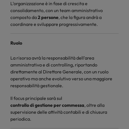
Canada
Portogallo
contatto
L’organizzazione è in fase di crescita e
Scopri di più
Scopri di più
globale sulle
con i nostri
consolidamento, con un team amministrativo
Singapore
retribuzioni.
Cile
Singapore
esperti del
composto da
2 persone
, che la figura andrà a
settore per
Sud Corea
coordinare e sviluppare progressivamente.
Cina
Sud Corea
discutere
delle
Spagna
Francia
Spagna
dinamiche
Ruolo
Svizzera
e delle
Germania
Svizzera
opportunità
Lavora con noi
Taiwan
nel
La risorsa avrà la responsabilità dell’area
Hong Kong
Taiwan
mercato
amministrativa e di controlling, riportando
Consulta le nostre offerte di lavoro
Thailandia
del lavoro.
direttamente al Direttore Generale, con un ruolo
Talent Trends 2025
interne
India
Thailandia
Paesi Bassi
operativo ma anche evolutivo verso una maggiore
Leggi il nostro articolo
Scopri di più
responsabilità gestionale.
Indonesia
Paesi Bassi
Emirati Arabi
Scopri di più
Il focus principale sarà sul
Irlanda
Emirati Arabi
UK
controllo di gestione per commessa
, oltre alla
supervisione delle attività contabili e di chiusura
Stati Uniti
Italia
UK
periodica.
Vietnam
Giappone
Stati Uniti