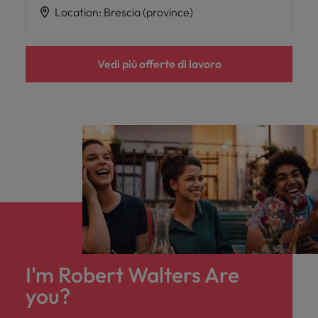
Location
:
Brescia (province)
Vedi più offerte di lavoro
I'm Robert Walters Are
you?