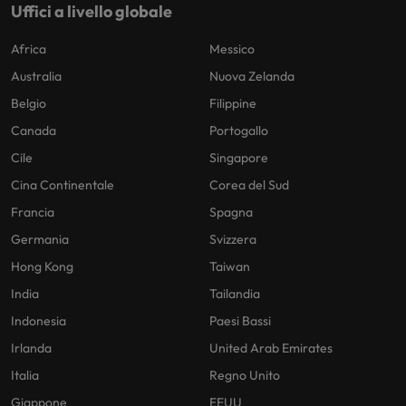
Uffici a livello globale
Malesia
Vietnam
Africa
Messico
Australia
Nuova Zelanda
Belgio
Filippine
Canada
Portogallo
Cile
Singapore
Cina Continentale
Corea del Sud
Francia
Spagna
Germania
Svizzera
Hong Kong
Taiwan
India
Tailandia
Indonesia
Paesi Bassi
Irlanda
United Arab Emirates
Italia
Regno Unito
Giappone
EEUU