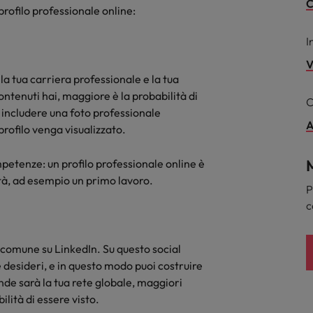
C
profilo professionale online:
Sud Corea
I
Spagna
V
la tua carriera professionale e la tua
Svizzera
ntenuti hai, maggiore è la probabilità di
C
, includere una foto professionale
Taiwan
A
profilo venga visualizzato.
Thailandia
M
mpetenze: un profilo professionale online è
Paesi Bassi
à, ad esempio un primo lavoro.
P
c
Emirati Arabi
UK
 comune su LinkedIn. Su questo social
 desideri, e in questo modo puoi costruire
Stati Uniti
rande sarà la tua rete globale, maggiori
lità di essere visto.
Vietnam