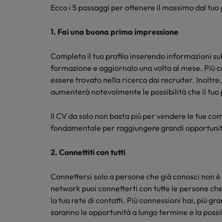
Ecco i 5 passaggi per ottenere il massimo dal tuo 
Cina
1. Fai una buona prima impressione
Francia
Completa il tuo profilo inserendo informazioni sul
Germania
Lavora con noi
formazione e aggiornalo una volta al mese. Più co
essere trovato nella ricerca dai recruiter. Inoltre
Talent Trends 2025
Consulta le nostre offerte di lavoro
Hong Kong
aumenterà notevolmente le possibilità che il tuo 
interne
Leggi il nostro articolo
India
Scopri di più
Il CV da solo non basta più per vendere le tue co
Scopri di più
Indonesia
fondamentale per raggiungere grandi opportunit
Irlanda
2. Connettiti con tutti
Italia
Connettersi solo a persone che già conosci non è
network puoi connetterti con tutte le persone che
Giappone
la tua rete di contatti. Più connessioni hai, più g
saranno le opportunità a lungo termine e la possibi
Malesia