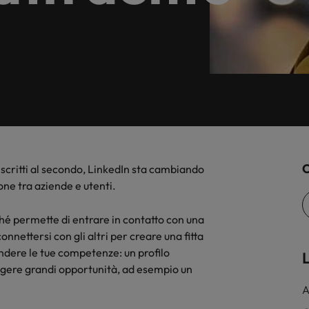
e.
assunzione nel tuo settore grazie 
Ricerca personale a tempo 
 contatto con i nostri esperti del
Germania
Fil
irti una consulenza pofessionale, puntuale e trasparente.
nostra indagine globale sulle retr
per discutere delle dinamiche e
Hong Kong
Po
portunità nel mercato del lavoro.
India
Si
Sviluppo del talento
C
i iscritti al secondo, LinkedIn sta cambiando
one tra aziende e utenti.
Messico
hé permette di entrare in contatto con una
Nuova Zelanda
onnettersi con gli altri per creare una fitta
Filippine
vendere le tue competenze: un profilo
L
gere grandi opportunità, ad esempio un
Portogallo
A
Singapore