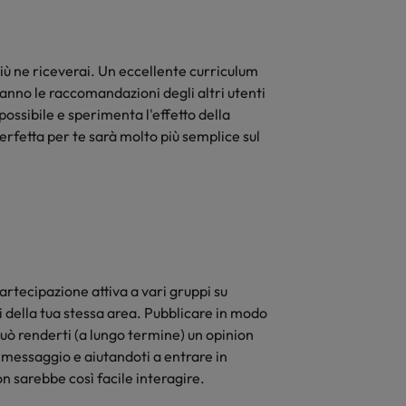
più ne riceverai. Un eccellente curriculum
ranno le raccomandazioni degli altri utenti
ssibile e sperimenta l'effetto della
 perfetta per te sarà molto più semplice sul
artecipazione attiva a vari gruppi su
ti della tua stessa area. Pubblicare in modo
può renderti (a lungo termine) un opinion
 messaggio e aiutandoti a entrare in
n sarebbe così facile interagire.