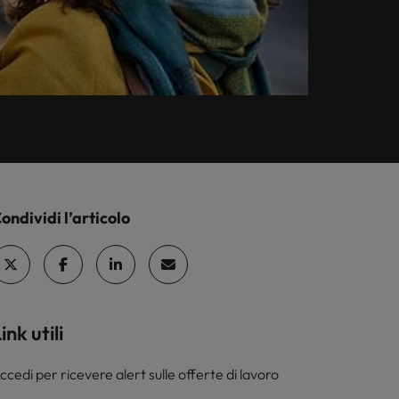
alla
indeterminato
ippine
UK
ibuzioni.
rtogallo
Stati Uniti
ngapore
Vietnam
ondividi l’articolo
ink utili
ccedi per ricevere alert sulle offerte di lavoro