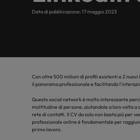
Contattaci
Middle & top management
tendenz
Entra in
Scopri di più
E-guides
Attivi a livello nazionale e internazionale possiamo garant
Data di pubblicazione: 17 maggio 2023
Indagine sulle Retribuzioni
settore 
Sales & Marketing
Executive search
delle op
Contattaci
La Nostra Storia
Consigli di Carriera
Talent advisory
La nostra sede
Le storie de nostri clienti e candidati
Podcasts
Market intelligence
Milano
Outsourcing
Equity, Diversity & Inclusion
Consigli di Assunzione
I nostri uffici
Con oltre 500 milioni di profili esistenti e 2 nuov
Processo di outsourcing
Investitori
Webinars
il panorama professionale e facilitando l'interazi
Africa
Consigli di Carriera
Australia
Questo social network è molto interessante perc
Sala Stampa
La rivoluzione del Metaverso
Indagine sulle Retribuzioni
Ti guidiamo durante tutto il tuo
moltitudine di persone, aiutandole a loro volta a c
Belgio
percorso professionale.
rete di contatti. Il CV da solo non basta più per 
Leggi il nostro articolo
professionale online è fondamentale per raggiun
Canada
Scopri di più
Scopri di più
primo lavoro.
Cile