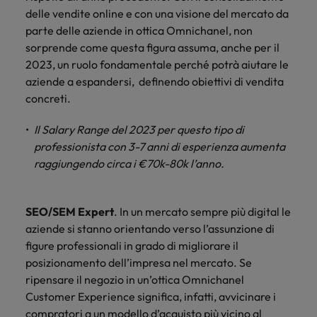
Canada
Portogallo
contatto
Scopri di più
delle vendite online e con una visione del mercato da
Scopri di più
globale sulle
con i nostri
Singapore
retribuzioni.
parte delle aziende in ottica Omnichanel, non
Cile
Singapore
esperti del
sorprende come questa figura assuma, anche per il
settore per
Sud Corea
Cina
Sud Corea
2023, un ruolo fondamentale perché potrà aiutare le
discutere
aziende a espandersi, definendo obiettivi di vendita
delle
Spagna
Francia
Spagna
dinamiche
concreti.
Svizzera
e delle
Germania
Svizzera
opportunità
Il Salary Range del 2023 per questo tipo di
Lavora con noi
Taiwan
nel
professionista con 3-7 anni di esperienza aumenta
Hong Kong
Taiwan
mercato
raggiungendo circa i €70k-80k l’anno.
Consulta le nostre offerte di lavoro
Thailandia
del lavoro.
Talent Trends 2025
interne
India
Thailandia
Paesi Bassi
Leggi il nostro articolo
Scopri di più
SEO/SEM Expert
. In un mercato sempre più digital le
Indonesia
Paesi Bassi
Emirati Arabi
aziende si stanno orientando verso l’assunzione di
Scopri di più
figure professionali in grado di migliorare il
Irlanda
Emirati Arabi
UK
posizionamento dell’impresa nel mercato. Se
Stati Uniti
Italia
UK
ripensare il negozio in un’ottica Omnichanel
Customer Experience significa, infatti, avvicinare i
Vietnam
Giappone
Stati Uniti
compratori a un modello d’acquisto più vicino al