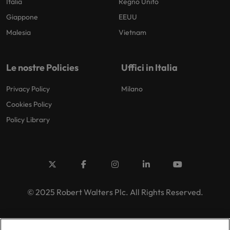
Italia
Regno Unito
Giappone
EEUU
Malesia
Vietnam
Le nostre Policies
Uffici in Italia
Privacy Policy
Milano
Cookies Policy
Policy Library
© 2025 Robert Walters Plc. All Rights Reserved.