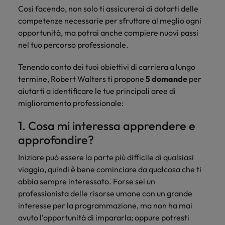
Canada
Portogallo
contatto
Così facendo, non solo ti assicurerai di dotarti delle
Scopri di più
Scopri di più
globale sulle
con i nostri
Singapore
competenze necessarie per sfruttare al meglio ogni
retribuzioni.
Cile
Singapore
esperti del
opportunità, ma potrai anche compiere nuovi passi
settore per
Sud Corea
nel tuo percorso professionale.
Cina
Sud Corea
discutere
delle
Spagna
Francia
Tenendo conto dei tuoi obiettivi di carriera a lungo
Spagna
dinamiche
Svizzera
termine, Robert Walters ti propone
5 domande
per
e delle
Germania
Svizzera
opportunità
aiutarti a identificare le tue principali aree di
Lavora con noi
Taiwan
nel
miglioramento professionale:
Hong Kong
Taiwan
mercato
Consulta le nostre offerte di lavoro
Thailandia
del lavoro.
1. Cosa mi interessa apprendere e
Talent Trends 2025
interne
India
Thailandia
Paesi Bassi
approfondire?
Leggi il nostro articolo
Scopri di più
Indonesia
Paesi Bassi
Emirati Arabi
Iniziare può essere la parte più difficile di qualsiasi
Scopri di più
viaggio, quindi è bene cominciare da qualcosa che ti
Irlanda
Emirati Arabi
UK
abbia sempre interessato. Forse sei un
professionista delle risorse umane con un grande
Stati Uniti
Italia
UK
interesse per la programmazione, ma non ha mai
Vietnam
avuto l'opportunità di impararla; oppure potresti
Giappone
Stati Uniti