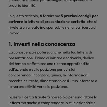
Canada
Portogallo
contatto
Scopri di più
Scopri di più
globale sulle
propria identità.
con i nostri
Singapore
retribuzioni.
Cile
Singapore
esperti del
In questo articolo, ti forniremo
5 preziosi consigli per
settore per
Sud Corea
Cina
scrivere la lettera di presentazione perfetta
Sud Corea
, che si
discutere
rivelerà un alleato indispensabile nella tua ricerca di
delle
Spagna
Francia
Spagna
dinamiche
lavoro:
Svizzera
e delle
Germania
Svizzera
1. Investi nella conoscenza
opportunità
Lavora con noi
Taiwan
nel
La conoscenza è potere, anche nella tua lettera di
Hong Kong
Taiwan
mercato
Consulta le nostre offerte di lavoro
Thailandia
presentazione. Prima di iniziare a scriverla, dedica
del lavoro.
Talent Trends 2025
interne
India
Thailandia
del tempo a effettuare una ricerca approfondita
Paesi Bassi
sull'azienda e sulla posizione per cui stai
Leggi il nostro articolo
Scopri di più
Indonesia
Paesi Bassi
Emirati Arabi
concorrendo. Incorpora, quindi, le informazioni
Scopri di più
raccolte nel testo, dimostrando così il tuo interesse e
Irlanda
Emirati Arabi
UK
la tua proattività verso la posizione.
Stati Uniti
Italia
UK
Questa ricerca ti aiuterà non solo a personalizzare la
Vietnam
lettera ma anche a comprendere lo stile aziendale e
Giappone
Stati Uniti