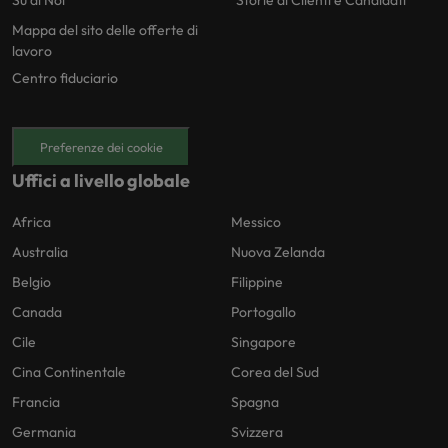
Su di Noi
Storie di Clienti e Candidati
Mappa del sito delle offerte di
lavoro
Centro fiduciario
Preferenze dei cookie
Uffici a livello globale
Africa
Messico
Australia
Nuova Zelanda
Belgio
Filippine
Canada
Portogallo
Cile
Singapore
Cina Continentale
Corea del Sud
Francia
Spagna
Germania
Svizzera