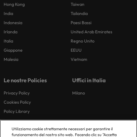
Hong Kong
Taiwan
India
Tailandia
Indonesia
Paesi Bassi
Irlanda
United Arab Emirates
Italia
Regno Unito
Giappone
EEUU
Malesia
Vietnam
Le nostre Policies
Uffici in Italia
Privacy Policy
Milano
Cookies Policy
Policy Library
Utilizziamo cookie strettamente necessari per garantire il
funzionamento del nostro sito web. Facendo clic su "Accetta